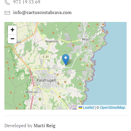
972 19 53 69
info@cactuscostabrava.com
+
−
Leaflet
|
©
OpenStreetMap
Developed by
Martí Reig